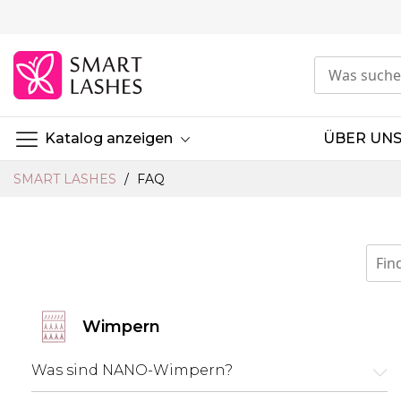
Skip
to
Content
Katalog anzeigen
ÜBER UN
SMART LASHES
FAQ
Wimpern
Was sind NANO-Wimpern?