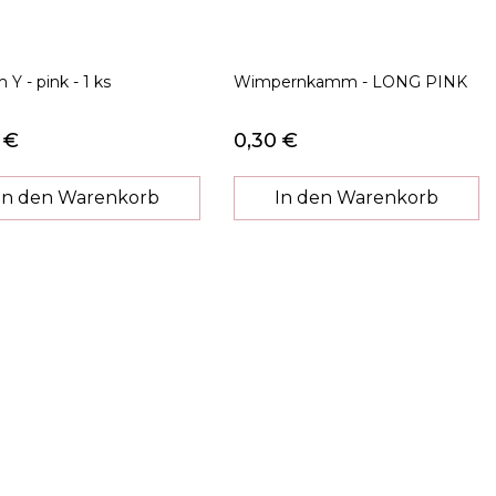
Y - pink - 1 ks
Wimpernkamm - LONG PINK
 €
0,30 €
In den Warenkorb
In den Warenkorb