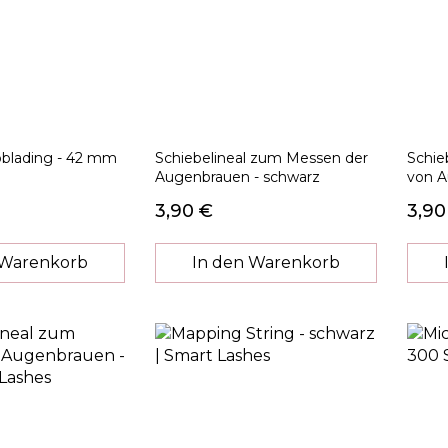
roblading - 42 mm
Schiebelineal zum Messen der
Schie
Augenbrauen - schwarz
von A
3,90 €
3,90
 Warenkorb
In den Warenkorb