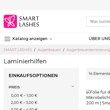
Skip
to
Content
Katalog anzeigen
ÜBER UN
SMART LASHES
Augenbrauen
Augenbrauenlaminierun
Laminierhilfen
14
Element
EINKAUFSOPTIONEN
PREIS
0,00 €
–
1,00 €
2,00 €
–
3,00 €
3,00 €
–
4,00 €