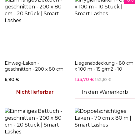
-6%
Einweg-Laken -
Liegenabdeckung - 80 cm
geschnitten - 200 x 80 cm
x 100 m - 15 g/m2 - 10
- 20 Stück
Stück - Einweg Bettlaken
6,90 €
133,70 €
142,10 €
in Rolle
Nicht lieferbar
In den Warenkorb