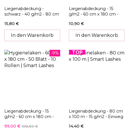
Liegenabdeckung -
Liegenabdeckung - 15
schwarz - 40 g/m2 - 80 cm
g/m2 - 60 cm x 180 cm -
- Einweg Bettlaken in Rolle
perforiert - Einweg
15,80 €
10,90 €
Bettlaken in Rolle
In den Warenkorb
In den Warenkorb
TOP
-9%
Liegenabdeckung - 15
Liegenabdeckung - 80 cm
g/m2 - 60 cm x 180 cm -
x 100 m - 15 g/m2 - Einweg
perforiert - 10 Rollen -
Bettlaken in Rolle
99,00 €
14,40 €
108,60 €
Einweg Bettlaken in Rolle