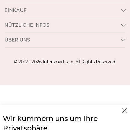
EINKAUF
NÜTZLICHE INFOS
ÜBER UNS
© 2012 - 2026 Intersmart s.r.o. All Rights Reserved.
Cl
Wir kümmern uns um Ihre
Co
Ba
Privatsphäre