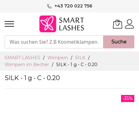
Skip
+43 720 022 756
to
Content
Suche
SMART LASHES
Wimpern
SILK
Wimpern im Becher
SILK - 1 g - C - 0.20
SILK - 1 g - C - 0.20
Skip
-35%
to
the
end
of
the
images