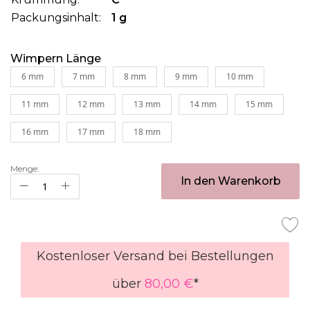
Packungsinhalt:
1 g
Wimpern Länge
6 mm
7 mm
8 mm
9 mm
10 mm
11 mm
12 mm
13 mm
14 mm
15 mm
16 mm
17 mm
18 mm
Menge:
In den Warenkorb
Kostenloser Versand bei Bestellungen
über
80,00 €
*