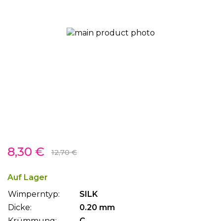
gallery
Skip
8,30 €
to
12,70 €
the
beginning
Auf Lager
of
Wimperntyp:
SILK
the
images
Dicke:
0.20 mm
gallery
Krümmung:
C