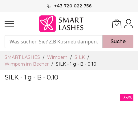
Skip
+43 720 022 756
to
Content
Suche
SMART LASHES
Wimpern
SILK
Wimpern im Becher
SILK - 1 g - B - 0.10
SILK - 1 g - B - 0.10
Skip
-35%
to
the
end
of
the
images