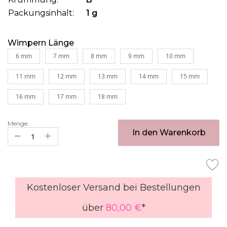
Packungsinhalt:
1 g
Wimpern Länge
6 mm
7 mm
8 mm
9 mm
10 mm
11 mm
12 mm
13 mm
14 mm
15 mm
16 mm
17 mm
18 mm
Menge:
In den Warenkorb
Kostenloser Versand bei Bestellungen
über
80,00 €
*