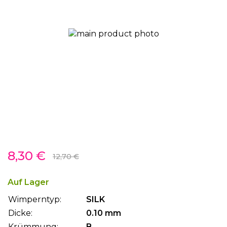
gallery
Skip
8,30 €
to
12,70 €
the
beginning
Auf Lager
of
Wimperntyp:
SILK
the
images
Dicke:
0.10 mm
gallery
Krümmung:
B